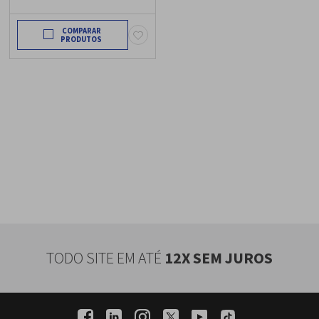
Antibactéria 34L Espelhado -
NN-ST67LSRU
COMPARAR
TODO SITE EM ATÉ
12X SEM JUROS