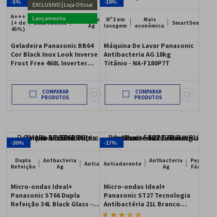
-
5%
-
10%
A+++
Antbacteria
Nº1 em
Mais
(+ de
SmartSense
SmartSense
Ag
lavagem
econômica
45%)
Geladeira Panasonic BB64
Máquina De Lavar Panasonic
Cor Black Inox Look Inverse
Antibacteria AG 18kg
Frost Free 460L Inverter
Titânio - NA-F180P7T
A+++ - NR-BB64PV1B
COMPARAR
COMPARAR
-
30%
-
17%
Dupla
Antbacteria
Antbacteria
Pega
Antiaderente
Antiaderente
Refeição
Ag
Ag
Fácil
Micro-ondas Ideal+
Micro-ondas Ideal+
Panasonic ST66 Dupla
Panasonic ST27 Tecnologia
Refeição 34L Black Glass -
Antibactéria 21L Branco
NN-ST66NBRU
espelhado - NN-ST27LWRU
★
★
★
☆
☆