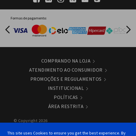
Formas de pagamento:
COMPRANDO NA LOJA
ATENDIMENTO AO CONSUMIDOR
PROMOÇÕES E REGULAMENTOS
INSTITUCIONAL
POLÍTICAS
ÁREA RESTRITA
© Copyright 2026
Panasonic do Brasil LTDA. - CNPJ/MF 04.403.408/0019 -
This site uses Cookies to ensure you get the best experience. By
94 - Sede: Rua Alexandre Dumas, 1711 - Santo Amaro -