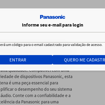
Informe seu e-mail para login
antena FM com conector Panasonic
erá um código para o email cadastrado para validação de acesso.
AX0002 foi projetada para proporcionar
a recepção nítida e estável de sinais
ENTRAR
QUERO ME CADAST
, garantindo uma experiência auditiva
 alta qualidade. Compatível com uma
riedade de dispositivos Panasonic, esta
tena é uma peça essencial para
plificar o desempenho do seu sistema
 áudio. Conte com a confiabilidade e a
celência da Panasonic para uma