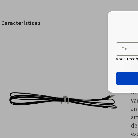
Características
E-mail
A 
Você receb
RS
um
FM
de
va
an
am
de
ex