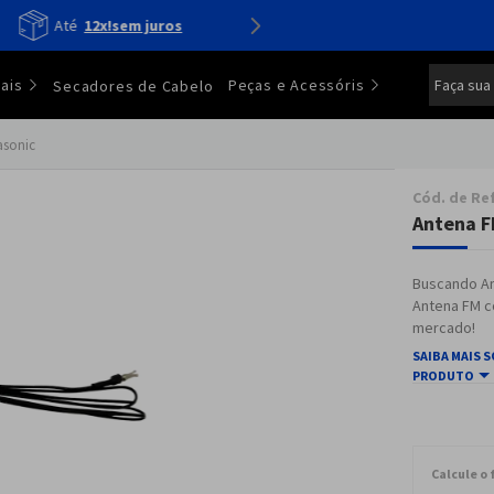
Confira os
lançamentos
Faça sua
ais
Peças e Acessóris
Secadores de Cabelo
asonic
Cód. de Re
Antena F
Buscando An
Antena FM c
mercado!
SAIBA MAIS 
PRODUTO