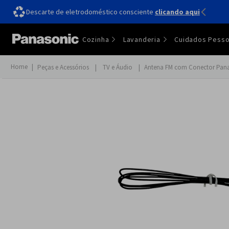
Descarte de eletrodoméstico consciente
Até
12x!sem juros
clicando aqui
Cozinha
Lavanderia
Cuidados Pesso
Peças e Acessórios
TV e Áudio
Antena FM com Conector Pan