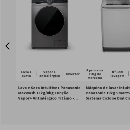
A primeira
Ciclo +
Vapor +
Nº1 em
Inverter
19kg do
curto
antialérgico
lavagem
127v
220v
127v
220
mercado
Lava e Seca Intuitive+ Panasonic
Máquina de lavar Intui
MaxWash 13kg/8kg Função
Panasonic 19kg Smart
Vapor+ Antialérgico Titânio -
Sistema Ciclone Dial Ci
NA-S26MK1LB
Branca - NA-F190A1W