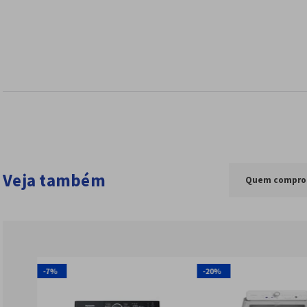
Veja também
Quem compro
-
7%
-
20%