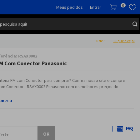
0
Meus pedidos
Entrar
 pesquisa aqui!
0
de 5
Clique e veja!
ferência
:
RSAX0002
M Com Conector Panasonic
tena FM com Conector para comprar? Confira nosso site e compre
om Conector - RSAX0002 Panasonic com os melhores preços do
SOBRE O
FAQ