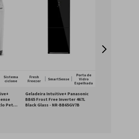
Porta de
Sistema
Fresh
SmartSense
Vidro
ciclone
Freezer
v
220v
Bivolt
Espelhada
tive+
Geladeira Intuitive+ Panasonic
Sense
BB65 Frost Free Inverter 467L
clo Pet
Black Glass - NR-BB65GV7B