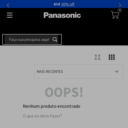
Até
30% off
0
Faça sua pesquisa aqui!
MAIS RECENTES
OOPS!
Nenhum produto encontrado
O que eu devo fazer?