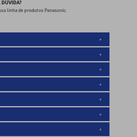
 DÚVIDA?
ssa linha de produtos Panasonic.
ilizador
ses
h/mês
logia inverter