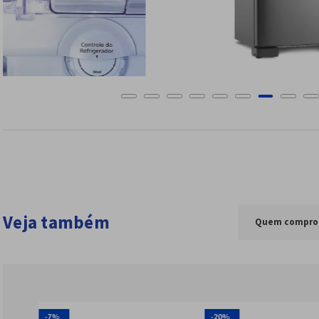
Veja também
Quem compro
-
7%
-
20%