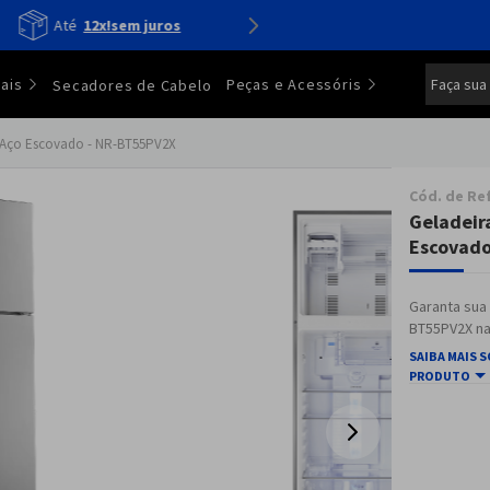
Confira os
lançamentos
Faça sua
ais
Peças e Acessóris
Secadores de Cabelo
+ Aço Escovado - NR-BT55PV2X
Cód. de Re
Geladeir
Escovado
Garanta sua
BT55PV2X na
SAIBA MAIS 
PRODUTO