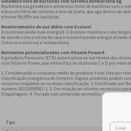
Geladeira livre de bactérias com Sistema Antibacteria Ag
Mantenha sua geladeira e alimentos livres de bactérias com o s
entre um filtro de carbono e íons de prata, que age dentro do duto
elimina 99,99% das bactérias.
Monitoramento de uso diário com Econavi
Economize ainda mais energia3. O Econavi monitora o uso da gelad
de acordo com a rotina da casa e economizando energia através d
(interna e externa) e temperatura.
Nutrientes potencializados com Vitamin Power4
A geladeira Panasonic BT55 potencializa os nutrientes dos alimen
com Vitamin Power, que intensifica as vitaminas C e D por meio de
1. Considerando o consumo médio de produtos frost free por mar
classificação energética do Inmetro. Alguns produtos podem con
consumo enquadra-se na atual classificação. 2. Certificado por Bo
número 20215058581-1. 3. Em relação ao mínimo necessário para 
Etiquetagem. 4. Testado com pimentão vermelho, alface, tomat
Tipo
Duple
E-mail