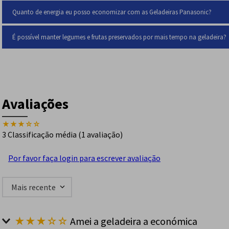
Antibacteria Ag
Sim
Quanto de energia eu posso economizar com as Geladeiras Panasonic?
Peso
70 kg
É possível manter legumes e frutas preservados por mais tempo na geladeira?
Avaliações
★
★
★
☆
☆
3 Classificação média
(1 avaliação)
Por favor faça login para escrever avaliação
Mais recente
★
★
★
☆
☆
Amei a geladeira a económica