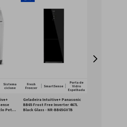
Porta de
Sistema
Fresh
SmartSense
Vidro
ciclone
Freezer
v
220v
Bivolt
Espelhada
tive+
Geladeira Intuitive+ Panasonic
Sense
BB65 Frost Free Inverter 467L
clo Pet
Black Glass - NR-BB65GV7B