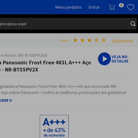
0
Meus pedidos
Entrar
 pesquisa aqui!
★
★
★
☆
☆
3
de 5
Clique e veja!
ferência
:
NR-BT55PV2XA
VEJA NO
DETALHE
a Panasonic Frost Free 483L A+++ Aço
 - NR-BT55PV2X
 geladeira Panasonic Frost Free 483L A+++ em aço escovado NR-
 loja online Panasonic. Confira as melhores promoções em geladeira!
SOBRE O