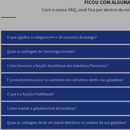
Porta Ovos
FICOU COM ALGUMA
Com o nosso FAQ, você fica por dentro da no
Quantidade de Gavetas no Refrigerador
2
Tipo de Pés
Estab
Material
Aço
O que significa a categoria A+++ de consumo de energia?
Quantidade de Prateleiras na Porta do Refrigerador
4
Peso com embalagem
73 kg
Quais as vantagens da Tecnologia Inverter?
Garantia
12 me
Como funciona a função SmartSense das Geladeiras Panasonic?
Iluminação
LED
Consumo de energia
39 kW
É possível potencializar os nutrientes dos alimentos dentro das geladeiras?
Quantidade de Portas
2
O que é a função Freshfreezer?
Inverter
Sim
SmartSense/Econavi
Sim
Como manter a geladeira livre de bactérias?
Vitamin Power/Vitamin Safe
Sim
Quais as vantagens de ter um painel eletrônico no exterior da sua geladeira?
Recursos
Tecno