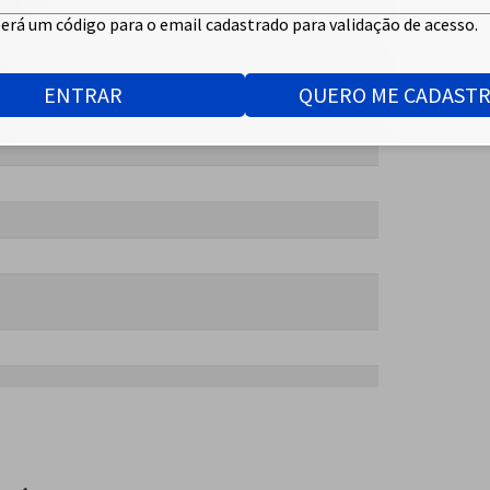
 Free
erá um código para o email cadastrado para validação de acesso.
ENTRAR
QUERO ME CADAST
reezer