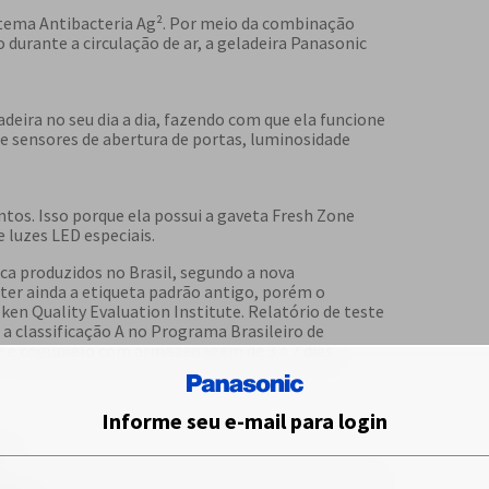
istema Antibacteria Ag². Por meio da combinação
 durante a circulação de ar, a geladeira Panasonic
eira no seu dia a dia, fazendo com que ela funcione
e sensores de abertura de portas, luminosidade
tos. Isso porque ela possui a gaveta Fresh Zone
 luzes LED especiais.
ca produzidos no Brasil, segundo a nova
ter ainda a etiqueta padrão antigo, porém o
ken Quality Evaluation Institute. Relatório de teste
a classificação A no Programa Brasileiro de
e e cogumelo com armazenagem de 3 a 7 dias.
Informe seu e-mail para login
x