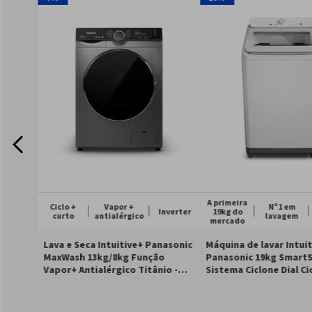
A primeira
Ciclo +
Vapor +
Nº1 em
Inverter
19kg do
curto
antialérgico
lavagem
127v
220v
127v
220
mercado
Lava e Seca Intuitive+ Panasonic
Máquina de lavar Intui
MaxWash 13kg/8kg Função
Panasonic 19kg Smart
Vapor+ Antialérgico Titânio -
Sistema Ciclone Dial Ci
NA-S26MK1LB
Branca - NA-F190A1W