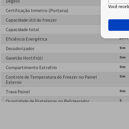
Degelo
Frost
Você receb
Certificação Inmetro (Portaria)
-
Capacidade útil do freezer
115 L
Capacidade total
483 L
Eficiência Energética
A+++
Desodorizador
Sim
Gavetão Hortifrúti
Sim
Compartimento Extrafrio
Sim
Controle de Temperatura do Freezer no Painel
Sim
Externo
Trava Painel
Sim
Quantidade de Prateleiras no Refrigerador
3
Subcategoria
Top F
Capacidade útil do refrigerador
368 L
Sim