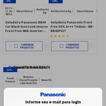
-
5%
-
19%
A+++
Antbacteria
(+ de
SmartSense
Antbacteria Ag
SmartSense
Ag
45%)
Geladeira Panasonic BB64
Geladeira Panasonic Frost
Cor Black Inox Look Inverse
Free 397L A+++ Titânio - NR-
Frost Free 460L Inverter
BB41PV1T
A+++ - NR-BB64PV1B
★
★
★
☆
☆
COMPARAR
COMPARAR
-
22%
Maxima
Fresh
Classificação
SmartSense
freezer
com Inverter
Geladeira Panasonic Frost
Free 480L A+++ Aço
Escovado - NR-BB71PVFX
Informe seu e-mail para login