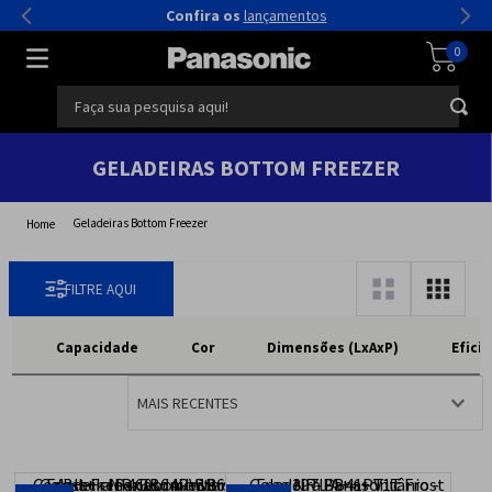
Confira os
lançamentos
0
Faça sua pesquisa aqui!
GELADEIRAS BOTTOM FREEZER
Geladeiras Bottom Freezer
Capacidade
Cor
Dimensões (LxAxP)
Efici
MAIS RECENTES