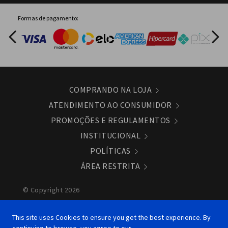
Formas de pagamento:
COMPRANDO NA LOJA
ATENDIMENTO AO CONSUMIDOR
PROMOÇÕES E REGULAMENTOS
INSTITUCIONAL
POLÍTICAS
ÁREA RESTRITA
© Copyright 2026
Panasonic do Brasil LTDA. - CNPJ/MF 04.403.408/0019 -
94 - Sede: Rua Alexandre Dumas, 1711 - Santo Amaro -
This site uses Cookies to ensure you get the best experience. By
Torre 11 - Conj. 801 São Paulo/SP - CEP: 04717 004