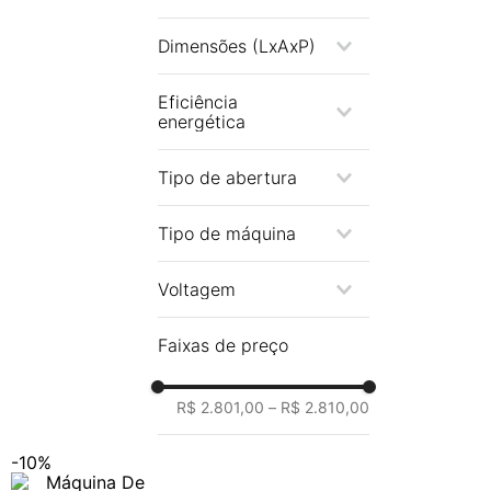
18Kg
Dimensões (LxAxP)
640x1060x690 mm
Eficiência
energética
A
Tipo de abertura
Abertura superior
Tipo de máquina
(top load)
Automática
Voltagem
220v
Faixas de preço
R$ 2.801,00
–
R$ 2.810,00
-
10%