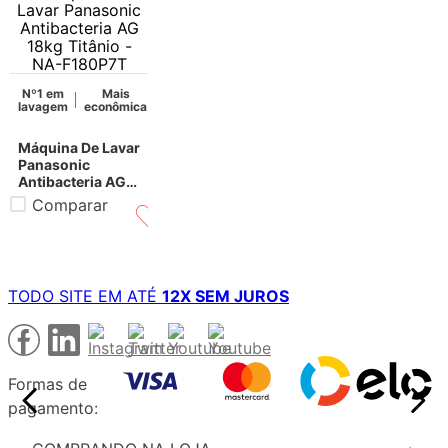
Nº1 em
Mais
SmartSense
lavagem
econômica
Máquina De Lavar
Panasonic
Antibacteria AG
18kg Titânio -
Comparar
NA-F180P7T
TODO SITE EM ATÉ
12X SEM JUROS
Formas de
pagamento: