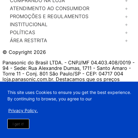
COMPRANDO NA LOJA
+
ATENDIMENTO AO CONSUMIDOR
+
PROMOÇÕES E REGULAMENTOS
+
INSTITUCIONAL
+
POLÍTICAS
+
ÁREA RESTRITA
+
© Copyright 2026
Panasonic do Brasil LTDA. - CNPJ/MF 04.403.408/0019 -
94 - Sede: Rua Alexandre Dumas, 1711 - Santo Amaro -
Torre 11 - Conj. 801 São Paulo/SP - CEP: 04717 004
loja.panasonic.com.br. Destacamos que os preços
previstos no site prevalecem aos demais anunciados em
outros meios de comunicação e sites de buscas. Em
This site uses Cookies to ensure you get the best experience.
caso de divergência, o preço válido é o do carrinho de
By continuing to browse, you agree to our
compras. Imagens meramente ilustrativas. A venda dos
produtos publicados está sujeita a disponibilidade de
Privacy Policy.
estoque. Preços e condições sujeitos a alterações sem
aviso prévio.
I get it!
FILTRAR