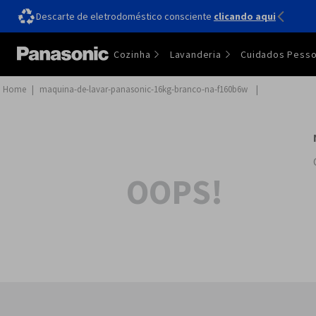
Descarte de eletrodoméstico consciente
Até
12x!sem juros
clicando aqui
Cozinha
Lavanderia
Cuidados Pesso
maquina-de-lavar-panasonic-16kg-branco-na-f160b6w
OOPS!