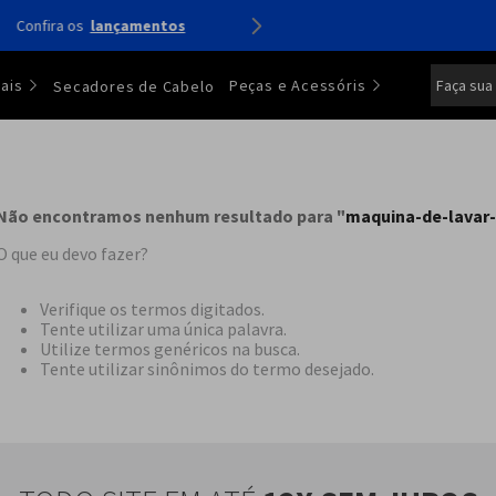
Confira os
lançamentos
Faça sua
ais
Peças e Acessóris
Secadores de Cabelo
Não encontramos nenhum resultado para "
maquina-de-lavar
O que eu devo fazer?
Verifique os termos digitados.
Tente utilizar uma única palavra.
Utilize termos genéricos na busca.
Tente utilizar sinônimos do termo desejado.