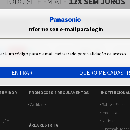
TODO SITE EM ATÉ
12X SEM JUROS
Informe seu e-mail para login
Feito por:
Seguran
erá um código para o email cadastrado para validação de acesso.
ENTRAR
QUERO ME CADAST
NSUMIDOR
PROMOÇÕES E REGULAMENTOS
INSTITUCIONA
Cashback
Sobre a Panason
Imprensa
oluções
Notícias
ÁREA RESTRITA
Sustentabilidade