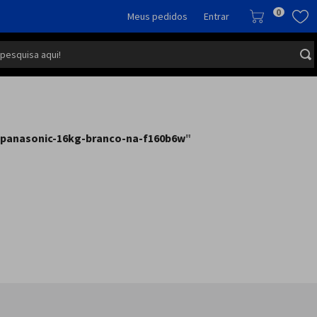
0
Meus pedidos
Entrar
 pesquisa aqui!
-panasonic-16kg-branco-na-f160b6w
"