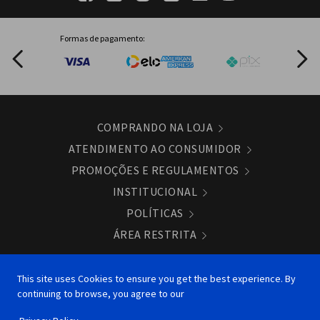
Formas de pagamento:
COMPRANDO NA LOJA
ATENDIMENTO AO CONSUMIDOR
PROMOÇÕES E REGULAMENTOS
INSTITUCIONAL
POLÍTICAS
ÁREA RESTRITA
© Copyright 2026
This site uses Cookies to ensure you get the best experience. By
Panasonic do Brasil LTDA. - CNPJ/MF 04.403.408/0019 -
continuing to browse, you agree to our
94 - Sede: Rua Alexandre Dumas, 1711 - Santo Amaro -
Torre 11 - Conj. 801 São Paulo/SP - CEP: 04717 004